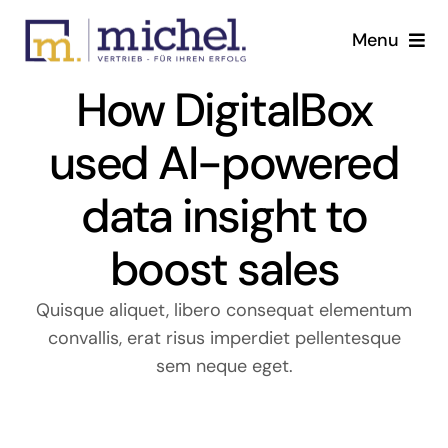
Skip
Menu
to
content
How DigitalBox
Tätigkeitsfelder
used AI-powered
Home page
data insight to
The Michel GmbH
boost sales
Contact us
Quisque aliquet, libero consequat elementum
English
convallis, erat risus imperdiet pellentesque
sem neque eget.